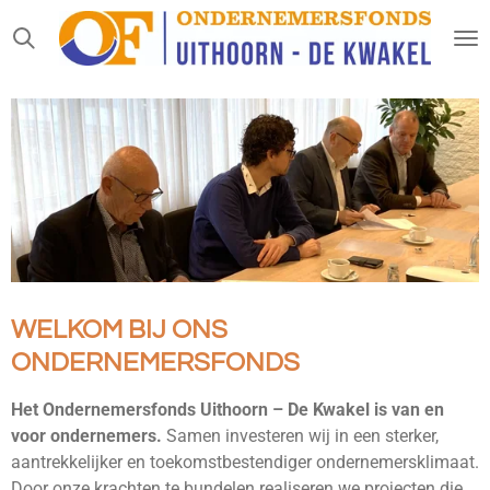
Ga
direct
naar
de
hoofdinhoud
WELKOM BIJ ONS
ONDERNEMERSFONDS
Het Ondernemersfonds Uithoorn – De Kwakel is van en
voor ondernemers.
Samen investeren wij in een sterker,
aantrekkelijker en toekomstbestendiger ondernemersklimaat.
Door onze krachten te bundelen realiseren we projecten die