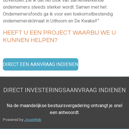
Bovendien zie ik dat het blok van samenwerkende
ondernemers steeds sterker wordt. Samen met het
Ondernemersfonds ga ik voor een toekomstbestendig
ondernemersklimaat in Uithoorn en De Kwakel!”
HEEFT U EEN PROJECT WAARBIJ WE U
KUNNEN HELPEN?
DIRECT EEN AANVRAAG INDIENEN
DIRECT INVESTERINGSAANVRAAG INDIENEN
Na de maandelijkse bestuursvergadering ontvangt je snel
een antwoordt.
Powered by
JouwWeb